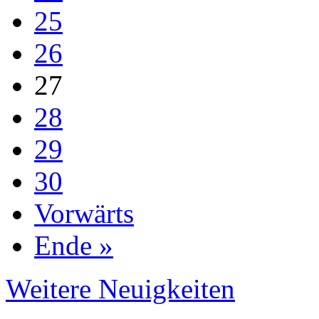
25
26
27
28
29
30
Vorwärts
Ende »
Weitere Neuigkeiten